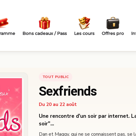
gramme
Bons cadeaux / Pass
Les cours
Offres pro
In
TOUT PUBLIC
Sexfriends
Du 20 au 22 août
Une rencontre d'un soir par internet. 
soir"...
Dan et Maggy, qui ne se connaissent pas, se la