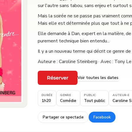
sur l'autre sans tabou, sans enjeu et surtout 
Mais la soirée ne se passe pas vraiment comm
Mais elle est déterminée plus que tout à ne pas 
Elle demande à Dan, expert en la matière, de 
purement technique bien entendu...
Il y a un nouveau terme qui décrit ce genre de r
Auteur·e : Caroline Steinberg · Avec : Tony 
Voir toutes les dates
Réserver
·
DURÉE
GENRE
PUBLIC
AUTEUR·E
1h20
Comédie
Tout public
Caroline 
Partager ce spectacle
Facebook
·