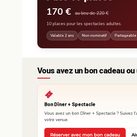
170 €
au lieu de 220 €
10 places pour les spectacles adultes.
Valable 2 ans
Non nominatif
Partageable
Vous avez un bon cadeau ou 
Bon Dîner + Spectacle
Vous avez un bon Dîner + Spectacle ? Suivez l'
votre venue.
Réserver avec mon bon cadeau
Ai