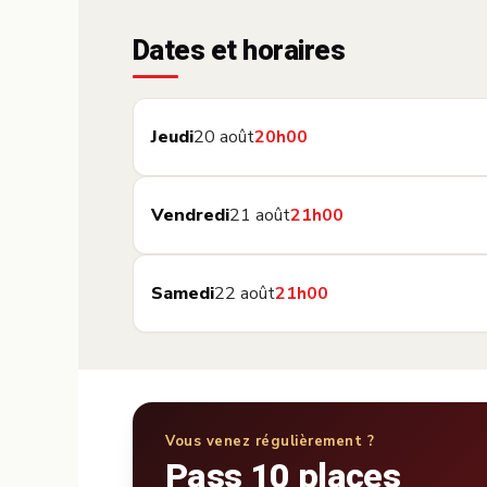
Dates et horaires
Jeudi
20 août
20h00
Vendredi
21 août
21h00
Samedi
22 août
21h00
Vous venez régulièrement ?
Pass 10 places