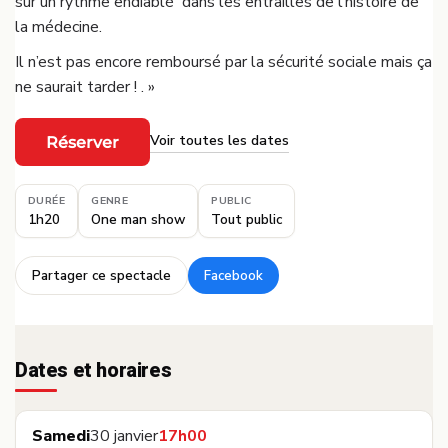
sur un rythme endiablé dans les entrailles de l’histoire de
la médecine.
Il n’est pas encore remboursé par la sécurité sociale mais ça
ne saurait tarder ! . »
Voir toutes les dates
Réserver
·
DURÉE
GENRE
PUBLIC
1h20
One man show
Tout public
Partager ce spectacle
Facebook
·
Dates et horaires
Samedi
30 janvier
17h00