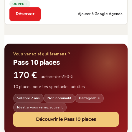
OUVERT
Ajouter à Google Agenda
Réserver
·
Vous venez régulièrement ?
Pass 10 places
170 €
au lieu de 220 €
10 places pour les spectacles adultes.
Valable 2 ans
Non nominatif
Partageable
Idéal si vous venez souvent
Découvrir le Pass 10 places