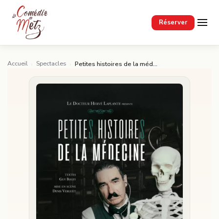
Passer au contenu principal
Réserver
Accueil
Spectacles
›
›
Petites histoires de la médecine