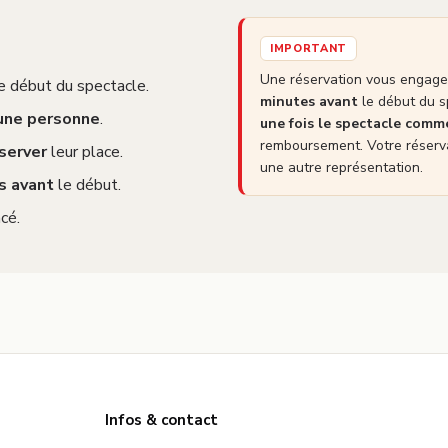
IMPORTANT
Une réservation vous engage 
e début du spectacle.
minutes avant
le début du s
 une personne
.
une fois le spectacle com
remboursement. Votre réserva
server
leur place.
une autre représentation.
s avant
le début.
cé.
Infos & contact