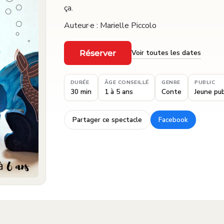
ça.
Auteur·e : Marielle Piccolo
Voir toutes les dates
Réserver
·
DURÉE
ÂGE CONSEILLÉ
GENRE
PUBLIC
30 min
1 à 5 ans
Conte
Jeune pub
Partager ce spectacle
Facebook
·