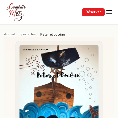
Passer au contenu principal
Réserver
Accueil
Spectacles
›
›
Peter et l’océan