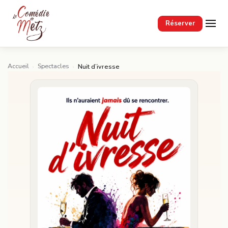
Passer au contenu principal
Réserver
Accueil
Spectacles
›
›
Nuit d’ivresse