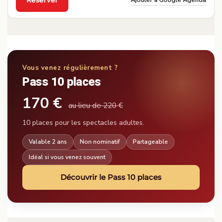
Réserver
·
Vous venez régulièrement ?
Pass 10 places
170 €
au lieu de 220 €
10 places pour les spectacles adultes.
Valable 2 ans
Non nominatif
Partageable
Idéal si vous venez souvent
Découvrir le Pass 10 places