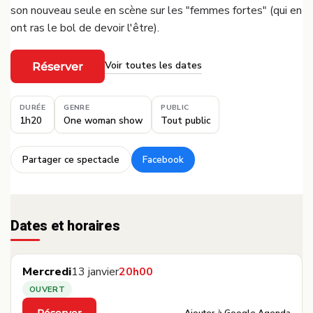
son nouveau seule en scène sur les "femmes fortes" (qui en
ont ras le bol de devoir l'être).
Voir toutes les dates
Réserver
·
DURÉE
GENRE
PUBLIC
1h20
One woman show
Tout public
Partager ce spectacle
Facebook
·
Dates et horaires
Mercredi
13 janvier
20h00
OUVERT
Ajouter à Google Agenda