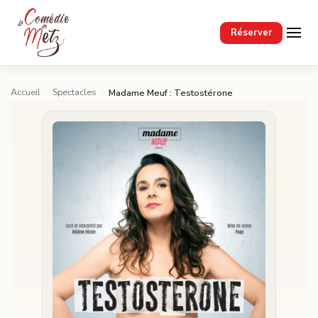
Passer au contenu principal
Réserver
Accueil
Spectacles
›
›
Madame Meuf : Testostérone