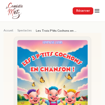
Passer au contenu principal
Réserver
Accueil
Spectacles
›
›
Les Trois P’tits Cochons en chanson !