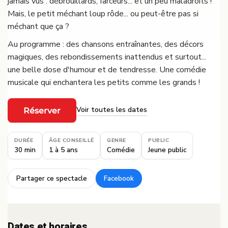
jamais vus : débrouillards, farceurs... et un peu maladroits !
Mais, le petit méchant loup rôde... ou peut-être pas si
méchant que ça ?
Au programme : des chansons entraînantes, des décors
magiques, des rebondissements inattendus et surtout...
une belle dose d'humour et de tendresse. Une comédie
musicale qui enchantera les petits comme les grands !
Voir toutes les dates
Réserver
·
DURÉE
ÂGE CONSEILLÉ
GENRE
PUBLIC
30 min
1 à 5 ans
Comédie
Jeune public
Partager ce spectacle
Facebook
·
Dates et horaires