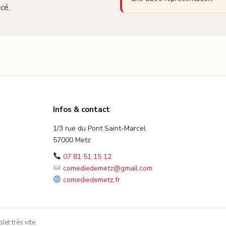
cé.
Infos & contact
1/3 rue du Pont Saint-Marcel
57000 Metz
07 81 51 15 12
comediedemetz@gmail.com
comediedemetz.fr
et très vite.