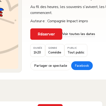
Au fil des heures, les souvenirs s'avivent, les
commencent.
Auteur·e : Compagnie Impact impro
Voir toutes les dates
Réserver
·
DURÉE
GENRE
PUBLIC
1h20
Comédie
Tout public
Partager ce spectacle
Facebook
·