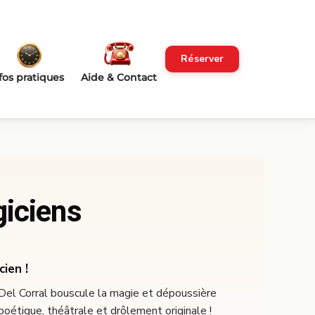
Réserver
fos pratiques
Aide & Contact
giciens
ien !
 Del Corral bouscule la magie et dépoussière
poétique, théâtrale et drôlement originale !