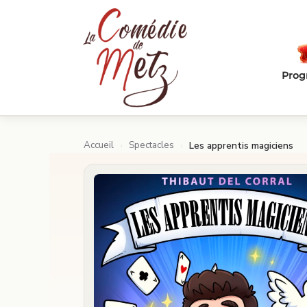
Passer au contenu principal
Pro
Accueil
Spectacles
›
›
Les apprentis magiciens