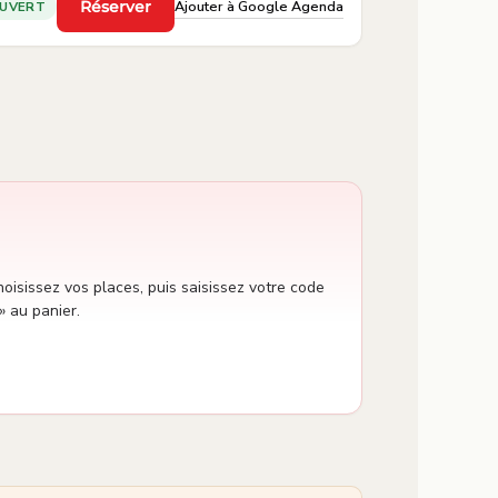
Ajouter à Google Agenda
Réserver
UVERT
·
oisissez vos places, puis saisissez votre code
» au panier.