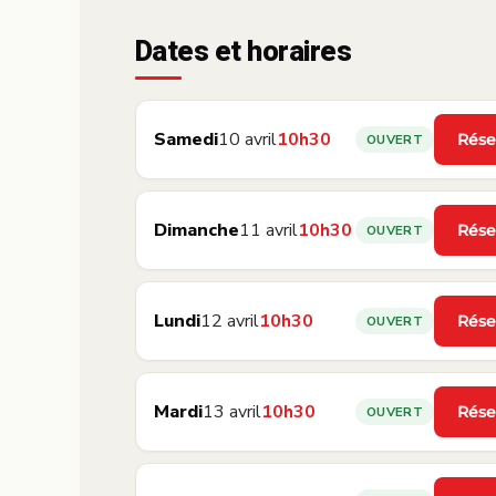
Dates et horaires
Samedi
10 avril
10h30
Rése
OUVERT
·
Dimanche
11 avril
10h30
Rése
OUVERT
·
Lundi
12 avril
10h30
Rése
OUVERT
·
Mardi
13 avril
10h30
Rése
OUVERT
·