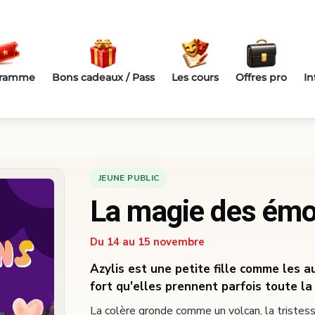
gramme
Bons cadeaux / Pass
Les cours
Offres pro
In
JEUNE PUBLIC
La magie des émo
Du 14 au 15 novembre
Azylis est une petite fille comme les a
fort qu'elles prennent parfois toute la 
La colère gronde comme un volcan, la tristes