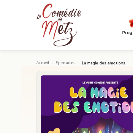
Passer au contenu principal
Pro
Accueil
Spectacles
›
›
La magie des émotions