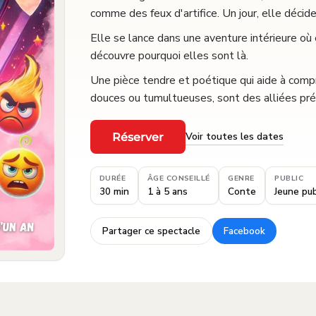
comme des feux d'artifice. Un jour, elle décid
Elle se lance dans une aventure intérieure où 
découvre pourquoi elles sont là.
Une pièce tendre et poétique qui aide à comp
douces ou tumultueuses, sont des alliées pré
Voir toutes les dates
Réserver
·
DURÉE
ÂGE CONSEILLÉ
GENRE
PUBLIC
30 min
1 à 5 ans
Conte
Jeune pub
Partager ce spectacle
Facebook
·