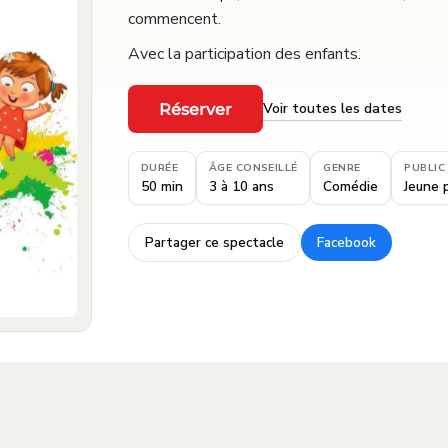
commencent.
Avec la participation des enfants.
Voir toutes les dates
Réserver
·
DURÉE
ÂGE CONSEILLÉ
GENRE
PUBLIC
50 min
3 à 10 ans
Comédie
Jeune 
Partager ce spectacle
Facebook
·