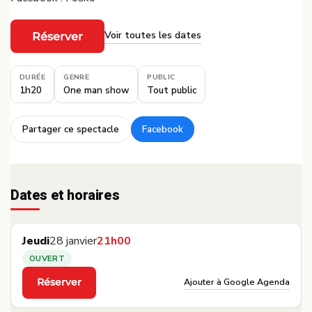
Voir toutes les dates
Réserver
·
DURÉE
GENRE
PUBLIC
1h20
One man show
Tout public
Partager ce spectacle
Facebook
·
Dates et horaires
Jeudi
28 janvier
21h00
OUVERT
Ajouter à Google Agenda
Réserver
·