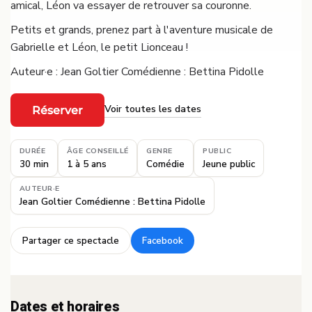
amical, Léon va essayer de retrouver sa couronne.
Petits et grands, prenez part à l'aventure musicale de
Gabrielle et Léon, le petit Lionceau !
Auteur·e : Jean Goltier Comédienne : Bettina Pidolle
Voir toutes les dates
Réserver
·
DURÉE
ÂGE CONSEILLÉ
GENRE
PUBLIC
30 min
1 à 5 ans
Comédie
Jeune public
AUTEUR·E
Jean Goltier Comédienne : Bettina Pidolle
Partager ce spectacle
Facebook
·
Dates et horaires