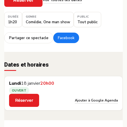
Réserver
·
DURÉE
GENRE
PUBLIC
1h20
Comédie, One man show
Tout public
Partager ce spectacle
Facebook
·
Dates et horaires
Lundi
18 janvier
20h00
OUVERT
Ajouter à Google Agenda
Réserver
·