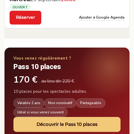
OUVERT
Ajouter à Google Agenda
Réserver
·
Vous venez régulièrement ?
Pass 10 places
170 €
au lieu de 220 €
10 places pour les spectacles adultes.
Valable 2 ans
Non nominatif
Partageable
Idéal si vous venez souvent
Découvrir le Pass 10 places