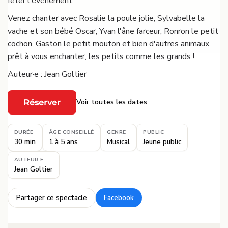
fêter l'événement.
Venez chanter avec Rosalie la poule jolie, Sylvabelle la
vache et son bébé Oscar, Yvan l'âne farceur, Ronron le petit
cochon, Gaston le petit mouton et bien d'autres animaux
prêt à vous enchanter, les petits comme les grands !
Auteur·e : Jean Goltier
Voir toutes les dates
Réserver
·
DURÉE
ÂGE CONSEILLÉ
GENRE
PUBLIC
30 min
1 à 5 ans
Musical
Jeune public
AUTEUR·E
Jean Goltier
Partager ce spectacle
Facebook
·