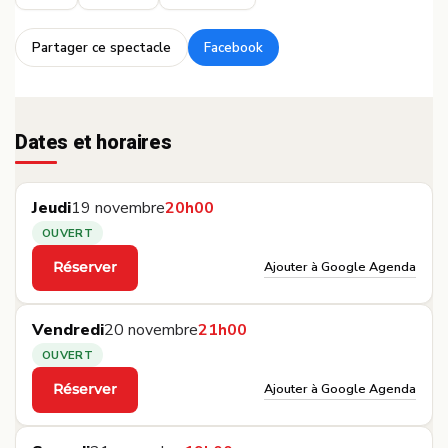
Partager ce spectacle
Facebook
·
Dates et horaires
Jeudi
19 novembre
20h00
OUVERT
Ajouter à Google Agenda
Réserver
·
Vendredi
20 novembre
21h00
OUVERT
Ajouter à Google Agenda
Réserver
·