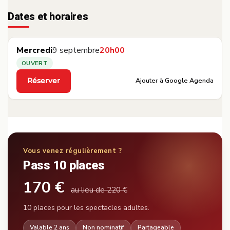
Dates et horaires
Mercredi
9 septembre
20h00
OUVERT
Ajouter à Google Agenda
Réserver
·
Vous venez régulièrement ?
Pass 10 places
170 €
au lieu de 220 €
10 places pour les spectacles adultes.
Valable 2 ans
Non nominatif
Partageable