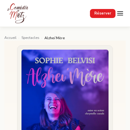
Passer au contenu principal
Réserver
Accueil
Spectacles
›
›
Alzhei’Mère