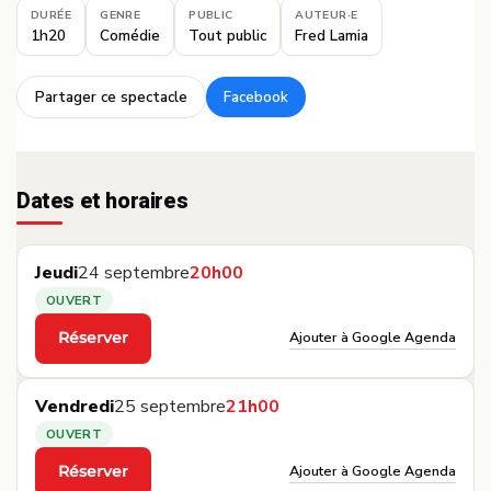
DURÉE
GENRE
PUBLIC
AUTEUR·E
1h20
Comédie
Tout public
Fred Lamia
Partager ce spectacle
Facebook
·
Dates et horaires
Jeudi
24 septembre
20h00
OUVERT
Ajouter à Google Agenda
Réserver
·
Vendredi
25 septembre
21h00
OUVERT
Ajouter à Google Agenda
Réserver
·