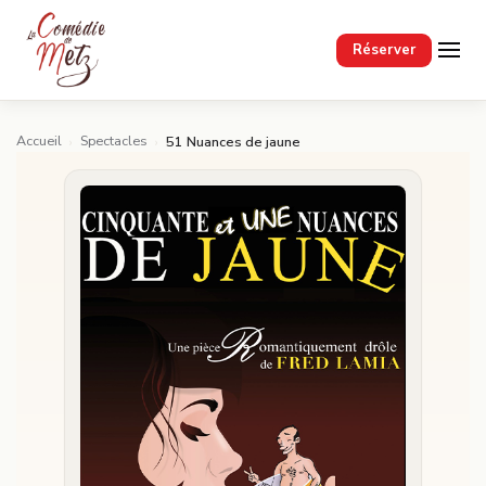
Passer au contenu principal
Réserver
Accueil
Spectacles
›
›
51 Nuances de jaune