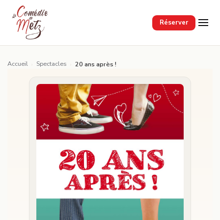
Passer au contenu principal
Réserver
Accueil
Spectacles
›
›
20 ans après !