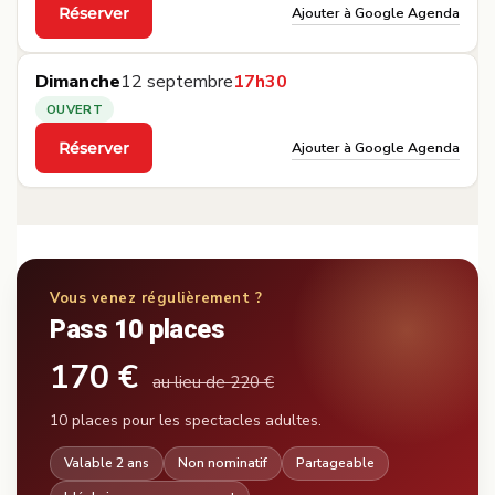
Ajouter à Google Agenda
Réserver
·
Dimanche
12 septembre
17h30
OUVERT
Ajouter à Google Agenda
Réserver
·
Vous venez régulièrement ?
Pass 10 places
170 €
au lieu de 220 €
10 places pour les spectacles adultes.
Valable 2 ans
Non nominatif
Partageable