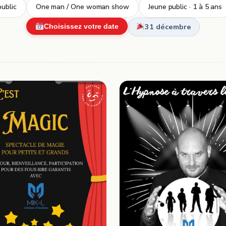
ublic
One man / One woman show
Jeune public · 1 à 5 ans
31 décembre
Choisissez votre date