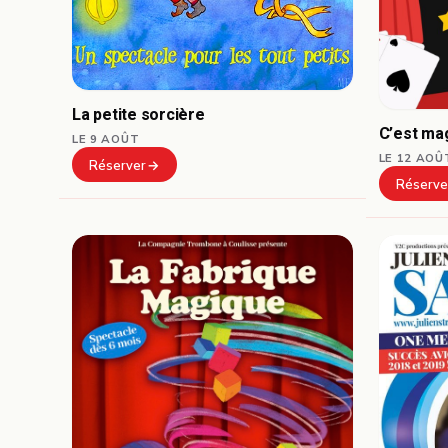
La petite sorcière
C’est ma
LE 9 AOÛT
LE 12 AOÛ
Réserver
Réserve