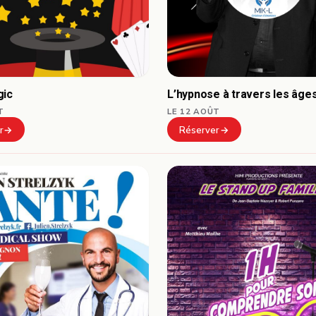
gic
L’hypnose à travers les âge
T
LE 12 AOÛT
r
Réserver