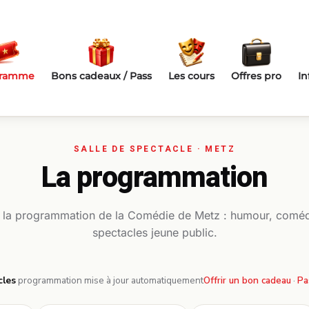
gramme
Bons cadeaux / Pass
Les cours
Offres pro
In
La programmation
 la programmation de la Comédie de Metz : humour, coméd
spectacles jeune public.
cles
·
programmation mise à jour automatiquement
Offrir un bon cadeau
·
Pa