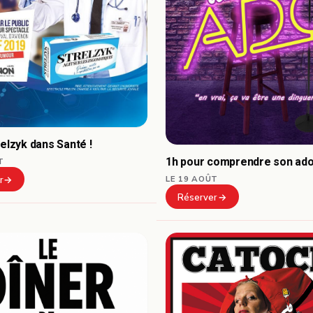
relzyk dans Santé !
1h pour comprendre son ad
T
LE 19 AOÛT
r
Réserver