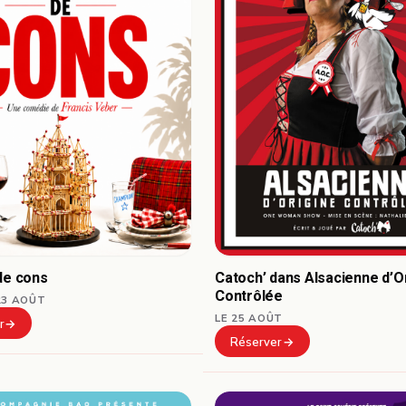
de cons
Catoch’ dans Alsacienne d’O
Contrôlée
23 AOÛT
LE 25 AOÛT
r
Réserver