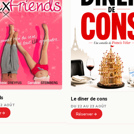
ds
Le dîner de cons
22 AOÛT
DU 22 AU 23 AOÛT
r
Réserver