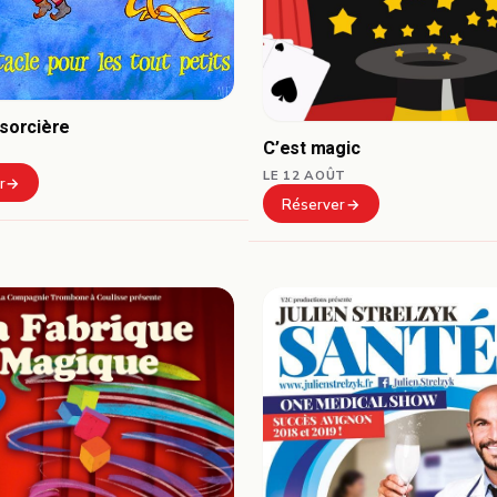
 sorcière
C’est magic
LE 12 AOÛT
r
Réserver