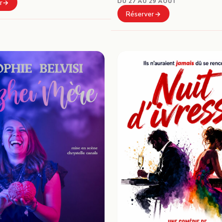
DU 27 AU 29 AOÛT
r
Réserver