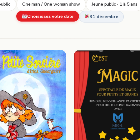
ublic
One man / One woman show
Jeune public · 1 à 5 ans
31 décembre
Choisissez votre date