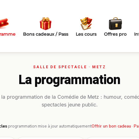
gramme
Bons cadeaux / Pass
Les cours
Offres pro
In
La programmation
 la programmation de la Comédie de Metz : humour, coméd
spectacles jeune public.
cles
·
programmation mise à jour automatiquement
Offrir un bon cadeau
·
Pa