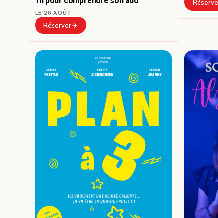
1h pour comprendre son ado
Réserve
LE 26 AOÛT
Réserver