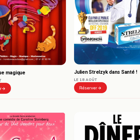
Julien Strelzyk dans Santé !
que magique
LE 18 AOÛT
T
Réserver
r