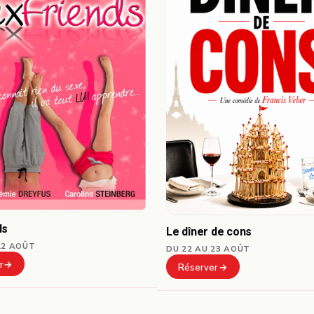
ds
Le dîner de cons
22 AOÛT
DU 22 AU 23 AOÛT
r
Réserver