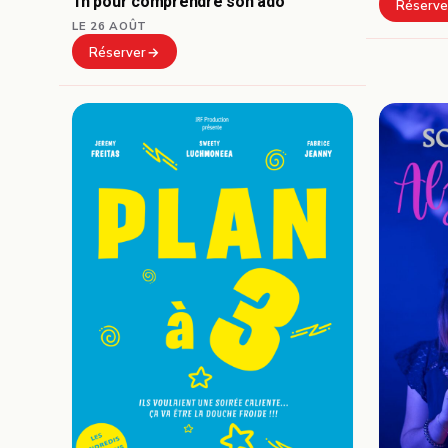
1h pour comprendre son ado
Réserve
LE 26 AOÛT
Réserver