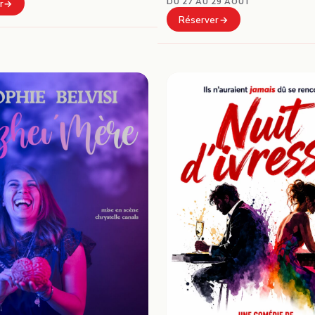
DU 27 AU 29 AOÛT
r
Réserver