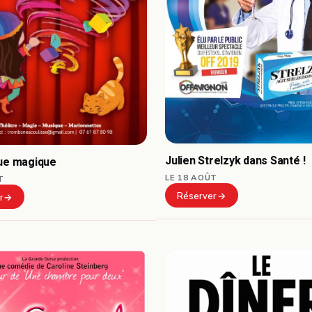
Julien Strelzyk dans Santé !
que magique
LE 18 AOÛT
T
Réserver
r