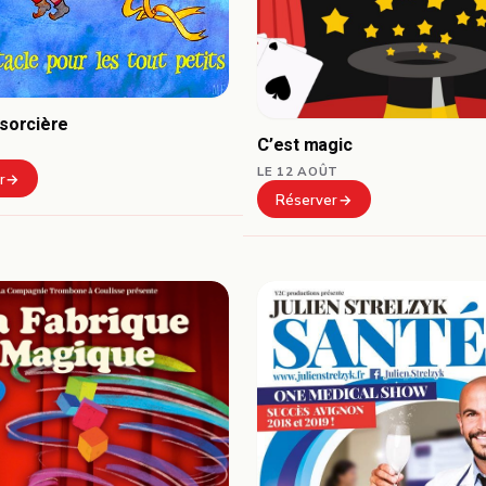
 sorcière
C’est magic
LE 12 AOÛT
r
Réserver