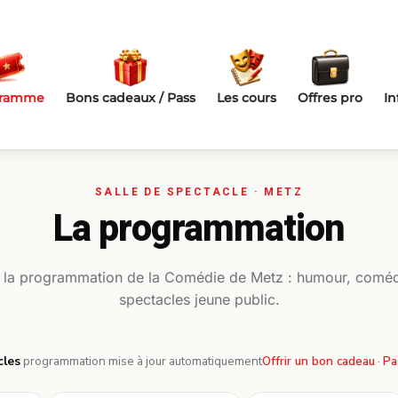
gramme
Bons cadeaux / Pass
Les cours
Offres pro
In
La programmation
 la programmation de la Comédie de Metz : humour, coméd
spectacles jeune public.
cles
·
programmation mise à jour automatiquement
Offrir un bon cadeau
·
Pa