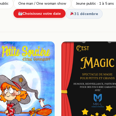
ublic
One man / One woman show
Jeune public · 1 à 5 ans
31 décembre
Choisissez votre date