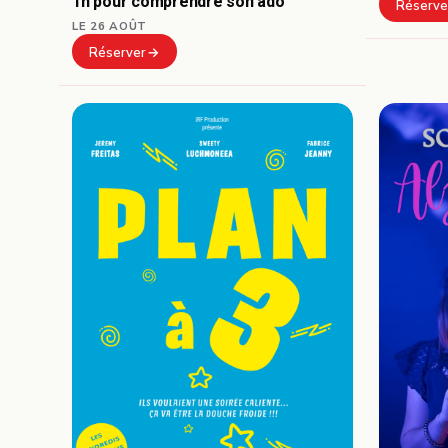
1h pour comprendre son ado
Réserve
LE 26 AOÛT
Réserver