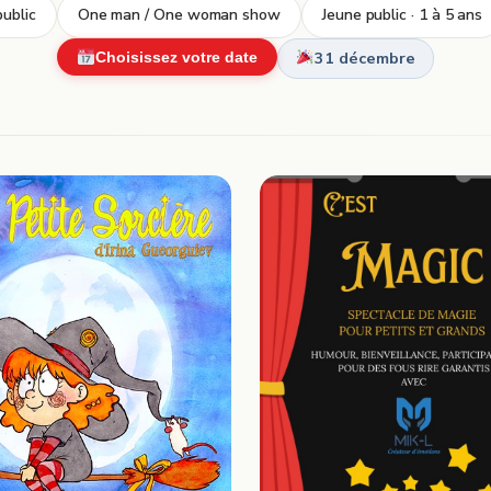
ublic
One man / One woman show
Jeune public · 1 à 5 ans
31 décembre
Choisissez votre date