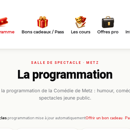
gramme
Bons cadeaux / Pass
Les cours
Offres pro
In
La programmation
 la programmation de la Comédie de Metz : humour, coméd
spectacles jeune public.
cles
·
programmation mise à jour automatiquement
Offrir un bon cadeau
·
Pa