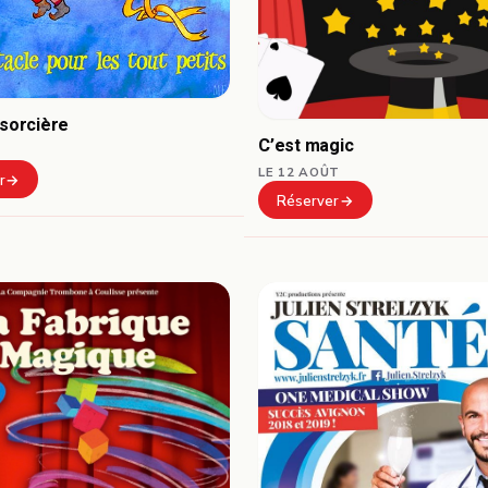
 sorcière
C’est magic
LE 12 AOÛT
r
Réserver