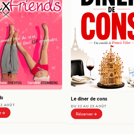
ds
Le dîner de cons
22 AOÛT
DU 22 AU 23 AOÛT
r
Réserver