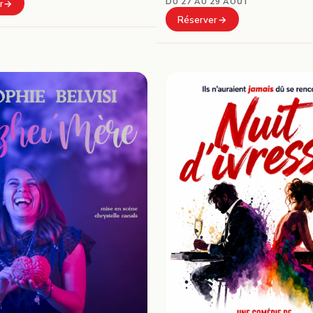
DU 27 AU 29 AOÛT
r
Réserver