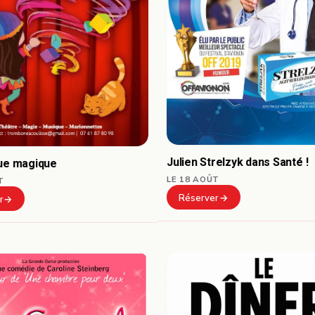
Julien Strelzyk dans Santé !
que magique
LE 18 AOÛT
T
Réserver
r