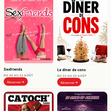
Sexfriends
Le dîner de cons
DU 20 AU 22 AOÛT
DU 22 AU 23 AOÛT
Réserver
Réserver