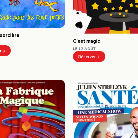
 sorcière
C’est magic
LE 12 AOÛT
r
Réserver