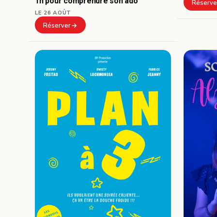
1h pour comprendre son ado
Réserve
LE 26 AOÛT
Réserver