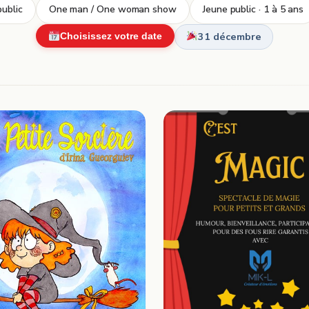
ublic
One man / One woman show
Jeune public · 1 à 5 ans
31 décembre
Choisissez votre date