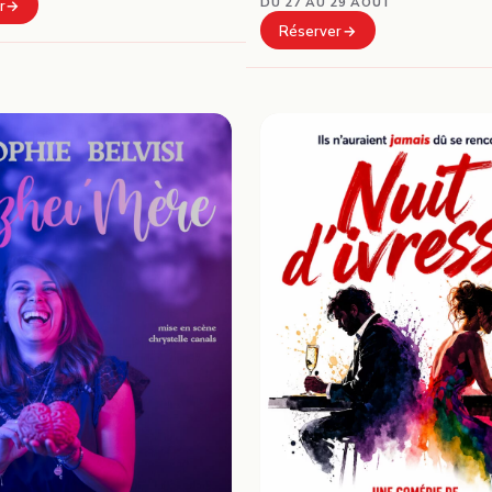
DU 27 AU 29 AOÛT
r
Réserver