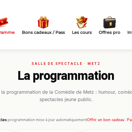
gramme
Bons cadeaux / Pass
Les cours
Offres pro
In
La programmation
 la programmation de la Comédie de Metz : humour, coméd
spectacles jeune public.
cles
·
programmation mise à jour automatiquement
Offrir un bon cadeau
·
Pa