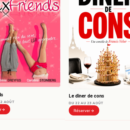
ds
Le dîner de cons
22 AOÛT
DU 22 AU 23 AOÛT
r
Réserver