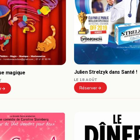
Julien Strelzyk dans Santé !
que magique
LE 18 AOÛT
T
Réserver
r