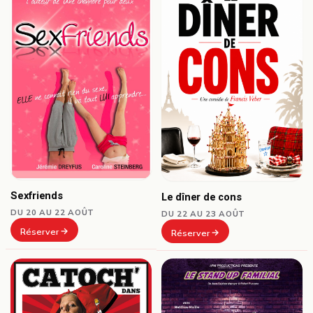
Sexfriends
Le dîner de cons
DU 20 AU 22 AOÛT
DU 22 AU 23 AOÛT
Réserver
Réserver