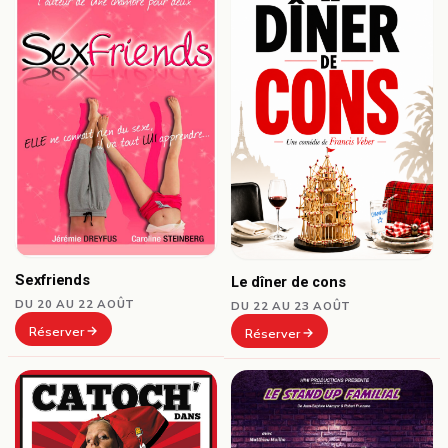
Sexfriends
Le dîner de cons
DU 20 AU 22 AOÛT
DU 22 AU 23 AOÛT
Réserver
Réserver